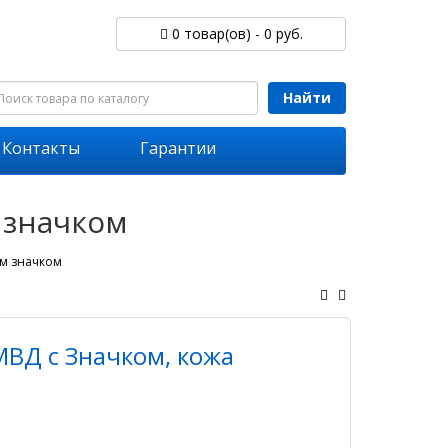
0 товар(ов) - 0 руб.
Найти
Контакты
Гарантии
 значком
им значком
ВД с Значком, кожа