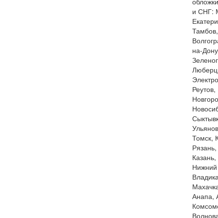
обложки
и СНГ: 
Екатери
Тамбов,
Волгогр
на-Дону
Зеленог
Люберцы
Электро
Реутов,
Новгоро
Новосиб
Сыктывк
Ульянов
Томск, 
Рязань,
Казань,
Нижний 
Владика
Махачка
Анапа, 
Комсомо
Волнова