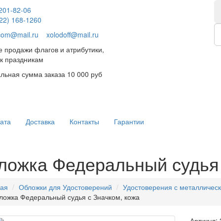
 201-82-06
922) 168-1260
.com@mail.ru
xolodoff@mail.ru
 продажи флагов и атрибутики,
к праздникам
ьная сумма заказа 10 000 руб
ата
Доставка
Контакты
Гарантии
ложка Федеральный судья 
ная
Обложки для Удостоверений
Удостоверения с металличес
ложка Федеральный судья с Значком, кожа
Артикул: