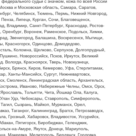
 федерального судьи с значком, кожа по всей России
Москва и Московская область, Самара, Саратов,
нбург, Челябинск, Тюмень, Пермь, Нижний Новгород,
 Пенза, Липецк, Курган, Сочи, Благовещенск,
ад, Владимир, Санкт-Петербург, Краснодар, Ростов-
, Оренбург, Воронеж, Раменское, Подольск, Химки,
рад, Звенигород, Балашиха, Воскресенск, Мытищи,
, Красногорск, Одинцово, Домодедово,
сталь, Коломна, Щелково, Серпухов, Долгопрудный,
 Пушкино, Новороссийск, Псков, Иркутск, Великий
д. Вологда, Красноярск, Тверь, Новокузнецк,
ирск, Брянск, Киров, Кемерово, Уфа, Стерлитамак,
ар, Ханты-Мансийск, Сургут, Нижневартовск,
ск, Смоленск, Ленинградская область, Архангельск,
Кострома, Иваново, Набережные Челны, Омск, Орск,
 Ярославль, Тольятти, Чита, Йошкар Ола, Калуга,
 Улан Удэ, Чебоксары, Ставрополь, Симферополь,
Тагил, Сызрань, Майкоп, Мурманск, Орел,
вказ, Таганрог, Калининград, Братск, Петрозаводск,
ла, Грозный, Хабаровск, Владивосток, Уссурийск,
Абакан, Пятигорск, Биробиджан, Геленджик,
льск-на-Амуре, Якутск, Донецк, Мариуполь,
ха, Макеевка, Мелитополь, Бердянск, Горловка,