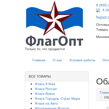
8 (800)
8 (
flagopt
Оптовые
Товары 
Минимал
Только то, что продается
Главная
О нас
Условия работы
Опл
ВСЕ ТОВАРЫ
Об
Флаги 9 Мая
Флаги России
Глав
Флаги Войск
Об
Флаги Городов, Стран Мира
Флаги на Авто
Изготовление Флагов