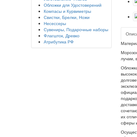
Обложки для Удостоверений
Компасы и Курвиметры
Свистки, Брелки, Ножи
Несессеры
Сувениры, Подарочные наборы
Опис
Флагшток, Древко
Атрибутика РФ
Материа
Морозос
лучам, 
Обложка
высокок
долгове
эксклюз
официал
подарко
доставк
сочетаю
их отл
сферы и
Осущест