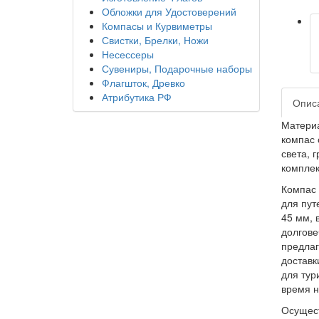
Обложки для Удостоверений
Компасы и Курвиметры
Свистки, Брелки, Ножи
Несессеры
Сувениры, Подарочные наборы
Флагшток, Древко
Атрибутика РФ
Опис
Материа
компас 
света, 
комплек
Компас 
для пут
45 мм, 
долгове
предлаг
доставк
для тур
время н
Осущест