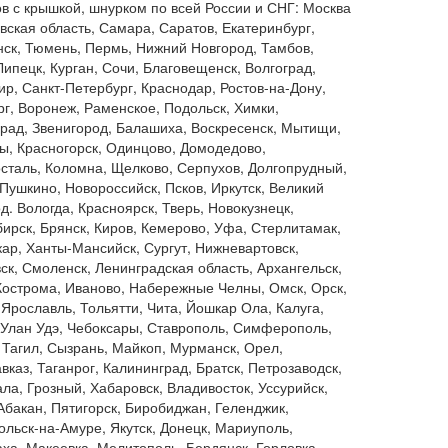
в с крышкой, шнурком по всей России и СНГ: Москва
вская область, Самара, Саратов, Екатеринбург,
ск, Тюмень, Пермь, Нижний Новгород, Тамбов,
Липецк, Курган, Сочи, Благовещенск, Волгоград,
р, Санкт-Петербург, Краснодар, Ростов-на-Дону,
г, Воронеж, Раменское, Подольск, Химки,
рад, Звенигород, Балашиха, Воскресенск, Мытищи,
, Красногорск, Одинцово, Домодедово,
сталь, Коломна, Щелково, Серпухов, Долгопрудный,
 Пушкино, Новороссийск, Псков, Иркутск, Великий
д. Вологда, Красноярск, Тверь, Новокузнецк,
ирск, Брянск, Киров, Кемерово, Уфа, Стерлитамак,
ар, Ханты-Мансийск, Сургут, Нижневартовск,
ск, Смоленск, Ленинградская область, Архангельск,
Кострома, Иваново, Набережные Челны, Омск, Орск,
 Ярославль, Тольятти, Чита, Йошкар Ола, Калуга,
 Улан Удэ, Чебоксары, Ставрополь, Симферополь,
Тагил, Сызрань, Майкоп, Мурманск, Орел,
вказ, Таганрог, Калининград, Братск, Петрозаводск,
ла, Грозный, Хабаровск, Владивосток, Уссурийск,
Абакан, Пятигорск, Биробиджан, Геленджик,
льск-на-Амуре, Якутск, Донецк, Мариуполь,
ха, Макеевка, Мелитополь, Бердянск, Горловка,