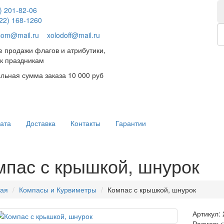
) 201-82-06
922) 168-1260
.com@mail.ru
xolodoff@mail.ru
 продажи флагов и атрибутики,
к праздникам
ьная сумма заказа 10 000 руб
ата
Доставка
Контакты
Гарантии
мпас с крышкой, шнурок
ная
Компасы и Курвиметры
Компас с крышкой, шнурок
Артикул:
Размеры: 