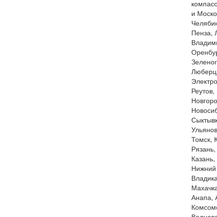
компасо
и Моско
Челябин
Пенза, 
Владими
Оренбур
Зеленог
Люберцы
Электро
Реутов,
Новгоро
Новосиб
Сыктывк
Ульянов
Томск, 
Рязань,
Казань,
Нижний 
Владика
Махачка
Анапа, 
Комсомо
Волнова