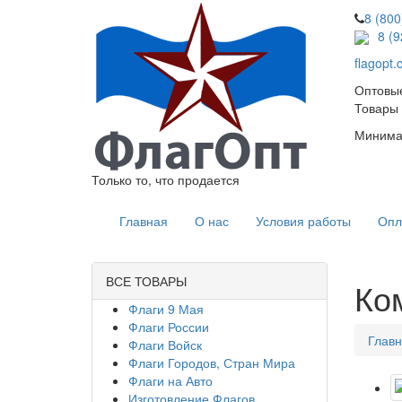
8 (800
8 (
flagopt
Оптовые
Товары 
Минимал
Только то, что продается
Главная
О нас
Условия работы
Опл
ВСЕ ТОВАРЫ
Ко
Флаги 9 Мая
Флаги России
Глав
Флаги Войск
Флаги Городов, Стран Мира
Флаги на Авто
Изготовление Флагов