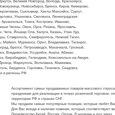
Иркутск, Великий Новгород. Вологда, Красноярск,
Новокузнецк, Новосибирск, Брянск, Киров, Кемерово,
ерлитамак, Сыктывкар, Ханты-Мансийск, Сургут,
ртовск, Ульяновск, Смоленск, Ленинградская
, Архангельск, Томск, Кострома, Иваново,
ные Челны, Омск, Орск, Рязань, Ярославль,
и, Чита, Йошкар Ола, Калуга, Казань, Улан Удэ,
ры, Ставрополь, Симферополь, Нижний Тагил,
, Майкоп, Мурманск, Орел, Владикавказ, Таганрог,
град, Братск, Петрозаводск, Махачкала, Грозный,
ск, Владивосток, Уссурийск, Анапа, Абакан,
ск, Биробиджан, Геленджик, Комсомольск-на-Амуре,
 Донецк, Мариуполь, Волноваха, Макеевка,
оль, Бердянск, Горловка, Геническ, Скадовск,
 и в регионы РФ.
Ассортимент самых продаваемых товаров массового спроса,
праздникам для реализации в точках розничной торговли, оп
территории РФ и странах СНГ.
Мы продаем самые популярные позиции, которые любят Ва
Для Вас всегда в наличии новинки, которые соответствуют в
Производство Китай, Россия. Оптом. В наличии и под заказ.