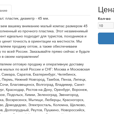
Цена
ание
л: пластик, диаметр - 45 мм.
Кол-во
гаем вашему вниманию малый компас размером 45
олненный из прочного пластика. Этот незаменимый
ент идеально подходит для туристов, походников и
то ценит точность в ориентации на местности. Мы
вляем продажу оптом, а также обеспечиваем
у по всей России. Заказывайте прямо сейчас и будьте
 в своем направлении!
вляем оптовую продажу и оперативную доставку
в малых по всей России и СНГ: Москва и Московская
, Самара, Саратов, Екатеринбург, Челябинск,
 Пермь, Нижний Новгород, Тамбов, Пенза, Липецк,
 Сочи, Благовещенск, Волгоград, Владимир, Санкт-
рг, Краснодар, Ростов-на-Дону, Оренбург, Воронеж,
ое, Подольск, Химки, Зеленоград, Звенигород,
а, Воскресенск, Мытищи, Люберцы, Красногорск,
о, Домодедово, Электросталь, Коломна, Щелково,
в, Долгопрудный, Реутов, Пушкино, Новороссийск,