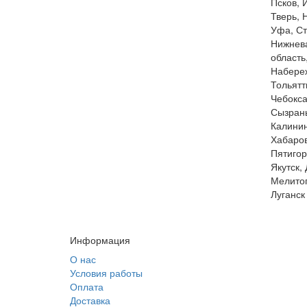
Псков, 
Тверь, 
Уфа, Ст
Нижнева
область
Набереж
Тольятт
Чебокса
Сызрань
Калинин
Хабаров
Пятигор
Якутск,
Мелитоп
Луганск
Информация
О нас
Условия работы
Оплата
Доставка