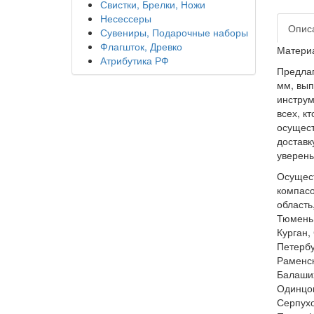
Свистки, Брелки, Ножи
Несессеры
Опис
Сувениры, Подарочные наборы
Флагшток, Древко
Материа
Атрибутика РФ
Предла
мм, вып
инструм
всех, к
осущест
доставк
уверены
Осущест
компасо
область
Тюмень,
Курган,
Петербу
Раменск
Балаших
Одинцов
Серпухо