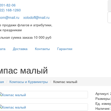
 201-82-06
922) 168-1260
.com@mail.ru
xolodoff@mail.ru
 продажи флагов и атрибутики,
к праздникам
ьная сумма заказа 10 000 руб
ата
Доставка
Контакты
Гарантии
мпас малый
ная
Компасы и Курвиметры
Компас малый
Артикул:
Размеры: 
Ед. изме
Наличие: