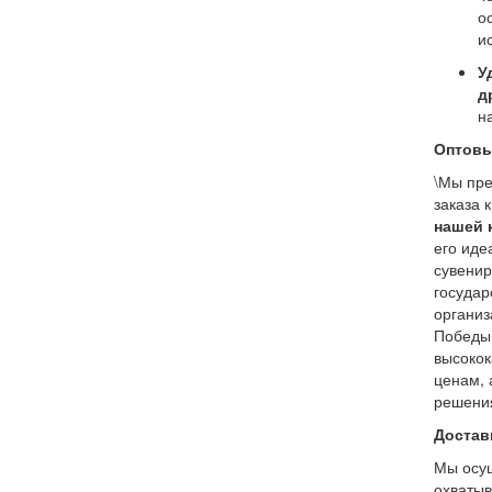
о
и
У
д
н
Оптовы
\Мы пре
заказа 
нашей 
его иде
сувенир
государ
организ
Победы.
высокок
ценам, 
решения
Достав
Мы осущ
охватыв