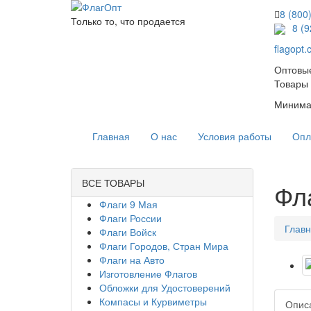
8 (800
Только то, что продается
8 (
flagopt
Оптовые
Товары 
Минимал
Главная
О нас
Условия работы
Опл
ВСЕ ТОВАРЫ
Фл
Флаги 9 Мая
Флаги России
Глав
Флаги Войск
Флаги Городов, Стран Мира
Флаги на Авто
Изготовление Флагов
Обложки для Удостоверений
Компасы и Курвиметры
Опис