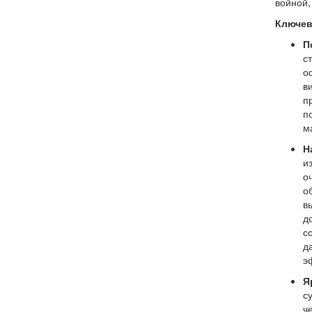
войной,
Ключев
П
с
о
в
п
п
м
Н
и
о
о
в
д
с
д
э
Я
с
ч