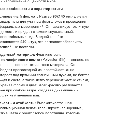
 и напоминание о ценности мира.
ые особенности и характеристики
олноценный формат:
Размер
90x145 см
является
тандартным для уличных флагштоков и проведения
фициальных мероприятий. Он гарантирует отличную
идимость и придает знамени внушительный,
резентабельный вид. В одной коробке
оставляется
240 штук
, что позволяет обеспечить
асштабные поставки.
адежный материал:
Флаг изготовлен
з
полиэфирного шелка
(Polyester Silk) — легкого, но
чень прочного синтетического материала. Он
бладает превосходной износостойкостью: не
ыгорает под прямыми солнечными лучами, не боится
ождя и снега, а также легко переносит частые стирки,
охраняя форму и цвет. Флаг красиво развивается
аже при слабом ветре, создавая динамичный и
ффектный внешний вид.
ркость и стойкость:
Высококачественная
ублимационная печать гарантирует насыщенные,
еткие цвета с обеих сторон полотнища, которые