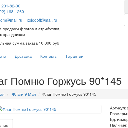
) 201-82-06
922) 168-1260
.com@mail.ru
xolodoff@mail.ru
 продажи флагов и атрибутики,
к праздникам
ьная сумма заказа 10 000 руб
ата
Доставка
Контакты
Гарантии
аг Помню Горжусь 90*145
ная
Флаги 9 Мая
Флаг Помню Горжусь 90*145
Артикул:
Размеры: 
Ед. изме
Наличие:
ание