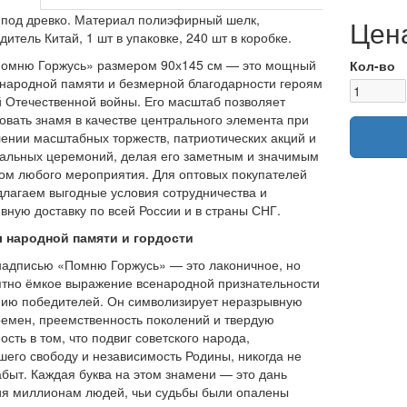
под древко. Материал полиэфирный шелк,
Цена
дитель Китай, 1 шт в упаковке, 240 шт в коробке.
Помню Горжусь» размером 90х145 см — это мощный
Кол-во
народной памяти и безмерной благодарности героям
 Отечественной войны. Его масштаб позволяет
овать знамя в качестве центрального элемента при
нии масштабных торжеств, патриотических акций и
льных церемоний, делая его заметным и значимым
ом любого мероприятия. Для оптовых покупателей
лагаем выгодные условия сотрудничества и
вную доставку по всей России и в страны СНГ.
 народной памяти и гордости
надписью «Помню Горжусь» — это лаконичное, но
тно ёмкое выражение всенародной признательности
ию победителей. Он символизирует неразрывную
ремен, преемственность поколений и твердую
ость в том, что подвиг советского народа,
шего свободу и независимость Родины, никогда не
абыт. Каждая буква на этом знамени — это дань
я миллионам людей, чьи судьбы были опалены