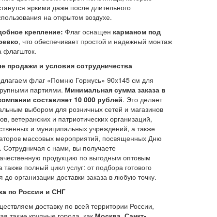
станутся яркими даже после длительного
спользования на открытом воздухе.
добное крепление:
Флаг оснащен
карманом под
ревко
, что обеспечивает простой и надежный монтаж
а флагшток.
е продажи и условия сотрудничества
длагаем флаг «Помню Горжусь» 90х145 см для
крупными партиями.
Минимальная сумма заказа в
компании составляет 10 000 рублей
. Это делает
альным выбором для розничных сетей и магазинов
ов, ветеранских и патриотических организаций,
ственных и муниципальных учреждений, а также
аторов массовых мероприятий, посвященных Дню
 Сотрудничая с нами, вы получаете
ачественную продукцию по выгодным оптовым
а также полный цикл услуг: от подбора готового
 до организации доставки заказа в любую точку.
ка по России и СНГ
ествляем доставку по всей территории России,
ая такие крупные города, как
Москва, Санкт-