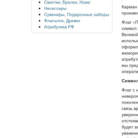
Свистки, Брелки, Ножи
Карман 
Несессеры
произво
Сувениры, Подарочные наборы
Флагшток, Древко
Флаг «
Атрибутика РФ
символ 
Великой
использ
оформле
мемориа
атрибут
мы пред
операти
Символ
Флаг с 
невероя
поколен
связь в
уверенн
отстояв
будет з
уважени