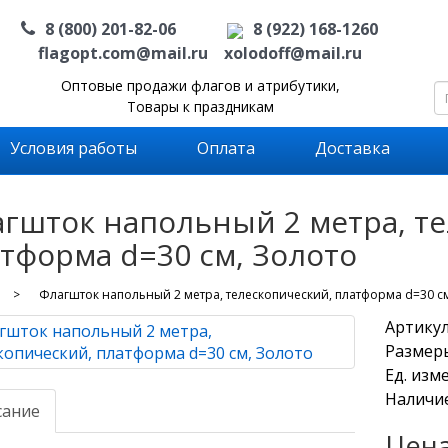
8 (800) 201-82-06
8 (922) 168-1260
flagopt.com@mail.ru
xolodoff@mail.ru
Оптовые продажи флагов и атрибутики,
Товары к праздникам
Условия работы
Оплата
Доставка
гшток напольный 2 метра, т
тформа d=30 см, Золото
Флагшток напольный 2 метра, телескопический, платформа d=30 с
Артикул
Размеры:
Ед. изм
Наличие
сание
Цена