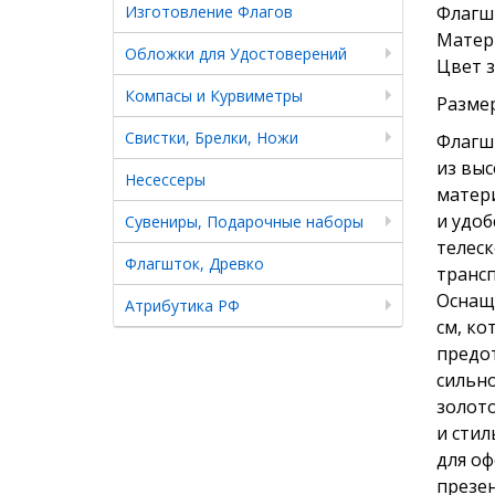
Изготовление Флагов
Флагш
Матери
Обложки для Удостоверений
Цвет з
Компасы и Курвиметры
Размер
Свистки, Брелки, Ножи
Флагш
из выс
Несессеры
матери
и удоб
Сувениры, Подарочные наборы
телеск
Флагшток, Древко
трансп
Оснащ
Атрибутика РФ
см, ко
предо
сильно
золото
и сти
для о
презе