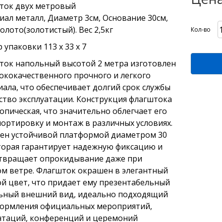
ток двух метровый
ал металл, Диаметр 3см, Основание 30см,
олото(золотистый). Вес 2,5кг
Кол-во
 упаковки 113 х 33 х 7
ток напольный высотой 2 метра изготовлен
ококачественного прочного и легкого
ала, что обеспечивает долгий срок службы
ство эксплуатации. Конструкция флагштока
опическая, что значительно облегчает его
ортировку и монтаж в различных условиях.
ен устойчивой платформой диаметром 30
торая гарантирует надежную фиксацию и
твращает опрокидывание даже при
м ветре. Флагшток окрашен в элегантный
й цвет, что придает ему презентабельный
льный внешний вид, идеально подходящий
формления официальных мероприятий,
нтаций, конференций и церемоний