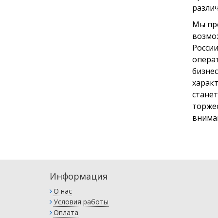
различ
Мы пр
возмо
России
опера
бизнес
характ
стане
торже
внима
Информация
О нас
Условия работы
Оплата