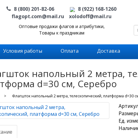
8 (800) 201-82-06
8 (922) 168-1260
flagopt.com@mail.ru
xolodoff@mail.ru
Оптовые продажи флагов и атрибутики,
Товары к праздникам
Условия работы
Оплата
Доставка
гшток напольный 2 метра, т
тформа d=30 см, Серебро
Флагшток напольный 2 метра, телескопический, платформа d=30 с
Артикул
Размеры:
Ед. изм
Наличие
сание