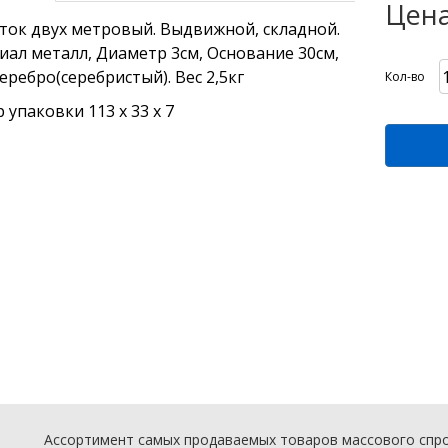
Цена
ток двух метровый. Выдвижной, складной.
ал металл, Диаметр 3см, Основание 30см,
еребро(серебристый). Вес 2,5кг
Кол-во
 упаковки 113 х 33 х 7
Ассортимент самых продаваемых товаров массового спро