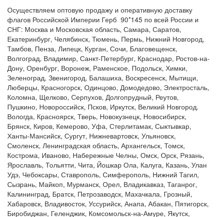
Осуществляем оптовую продажу и оперативную доставку
флагов Российской Империи Герб 90*145 по всей России и
СНГ: Москва и Московская область, Самара, Саратов,
Екатеринбург, Челябинск, Тюмень, Пермь, Нижний Новгород,
Тамбов, Пенза, Липецк, Курган, Сочи, Благовещенск,
Волгоград, Владимир, Санкт-Петербург, Краснодар, Ростов-на-
Дону, Оренбург, Воронеж, Раменское, Подольск, Химки,
Зеленоград, Звенигород, Балашиха, Воскресенск, Мытищи,
Люберцы, Красногорск, Одинцово, Домодедово, Электросталь,
Коломна, Щелково, Серпухов, Долгопрудный, Реутов,
Пушкино, Новороссийск, Псков, Иркутск, Великий Новгород.
Вологда, Красноярск, Тверь, Новокузнецк, Новосибирск,
Брянск, Киров, Кемерово, Уфа, Стерлитамак, Сыктывкар,
Ханты-Мансийск, Сургут, Нижневартовск, Ульяновск,
Смоленск, Ленинградская область, Архангельск, Томск,
Кострома, Иваново, Набережные Челны, Омск, Орск, Рязань,
Ярославль, Тольятти, Чита, Йошкар Ола, Калуга, Казань, Улан
Удэ, Чебоксары, Ставрополь, Симферополь, Нижний Тагил,
Сызрань, Майкоп, Мурманск, Орел, Владикавказ, Таганрог,
Калининград, Братск, Петрозаводск, Махачкала, Грозный,
Хабаровск, Владивосток, Уссурийск, Анапа, Абакан, Пятигорск,
Биробиджан, Геленджик, Комсомольск-на-Амуре, Якутск,