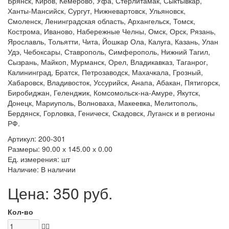
Брянск, Киров, Кемерово, Уфа, Стерлитамак, Сыктывкар,
Ханты-Мансийск, Сургут, Нижневартовск, Ульяновск,
Смоленск, Ленинградская область, Архангельск, Томск,
Кострома, Иваново, Набережные Челны, Омск, Орск, Рязань,
Ярославль, Тольятти, Чита, Йошкар Ола, Калуга, Казань, Улан
Удэ, Чебоксары, Ставрополь, Симферополь, Нижний Тагил,
Сызрань, Майкоп, Мурманск, Орел, Владикавказ, Таганрог,
Калининград, Братск, Петрозаводск, Махачкала, Грозный,
Хабаровск, Владивосток, Уссурийск, Анапа, Абакан, Пятигорск,
Биробиджан, Геленджик, Комсомольск-на-Амуре, Якутск,
Донецк, Мариуполь, Волноваха, Макеевка, Мелитополь,
Бердянск, Горловка, Геническ, Скадовск, Луганск и в регионы
РФ.
Артикул: 200-301
Размеры: 90.00 х 145.00 х 0.00
Ед. измерения: шт
Наличие: В наличии
Цена: 350 руб.
Кол-во