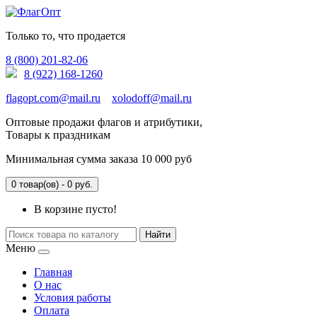
Только то, что продается
8 (800) 201-82-06
8 (922) 168-1260
flagopt.com@mail.ru
xolodoff@mail.ru
Оптовые продажи флагов и атрибутики,
Товары к праздникам
Минимальная сумма заказа 10 000 руб
0 товар(ов) - 0 руб.
В корзине пусто!
Найти
Меню
Главная
О нас
Условия работы
Оплата