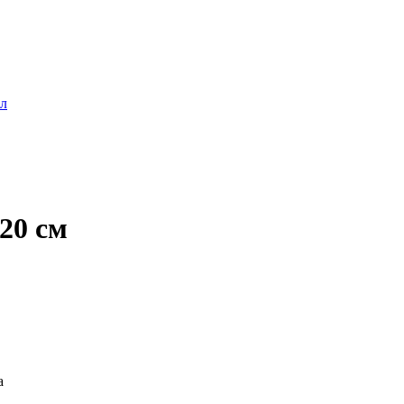
мл
20 см
а