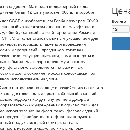
совое древко. Материал полиэфирный шелк,
Цена
дитель Китай, 12 шт в упаковке, 600 шт в коробке.
Флаг СССР с изображением Герба размером 60х90
Кол-во
олненный из высококачественного полиэфирного
с удобной доставкой по всей территории России и
 СНГ. Этот флаг станет отличным украшением для
ионеров, историков, а также для проведения
еских мероприятий и праздников, таких как
еские реконструкции, выставки, памятные даты и
ные события. Благодаря прочному и легкому
лу, флаг легко закрепляется на различных
остях и долго сохраняет яркость красок даже при
вном использовании на улице.
йчив к выгоранию на солнце и воздействию влаги, что
ивает долговечность и презентабельный внешний
еально подходит как для внутреннего декора в
 образовательных учреждениях и офисах, так и для
го использования на флагштоках, фасадах зданий и
я парадов. Приобретая этот флаг, вы получаете
енный продукт, который подчеркнет вашу
енность истории и уважение к культурному