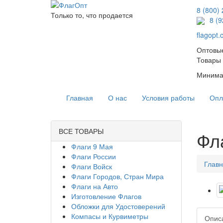
8 (800)
Только то, что продается
8 (
flagopt
Оптовые
Товары 
Минимал
Главная
О нас
Условия работы
Опл
ВСЕ ТОВАРЫ
Фл
Флаги 9 Мая
Флаги России
Глав
Флаги Войск
Флаги Городов, Стран Мира
Флаги на Авто
Изготовление Флагов
Обложки для Удостоверений
Компасы и Курвиметры
Опис