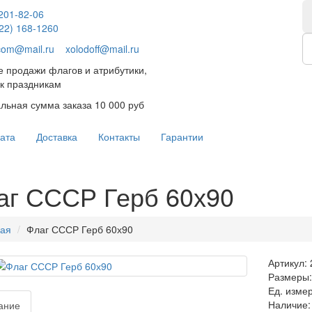
 201-82-06
922) 168-1260
.com@mail.ru
xolodoff@mail.ru
 продажи флагов и атрибутики,
к праздникам
ьная сумма заказа 10 000 руб
ата
Доставка
Контакты
Гарантии
аг СССР Герб 60х90
ная
Флаг СССР Герб 60х90
Артикул:
Размеры: 
Ед. изме
Наличие:
ание