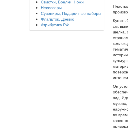
Свистки, Брелки, Ножи
Пластма
Несессеры
произво
Сувениры, Подарочные наборы
Флагшток, Древко
Купить 
Атрибутика РФ
см, вып
шелка, 
странам
коллекц
тематич
историч
культур
материа
поверхн
интенси
Он усто
обеспеч
вид. Ид
музеях,
наружно
во врем
качеств
приверж