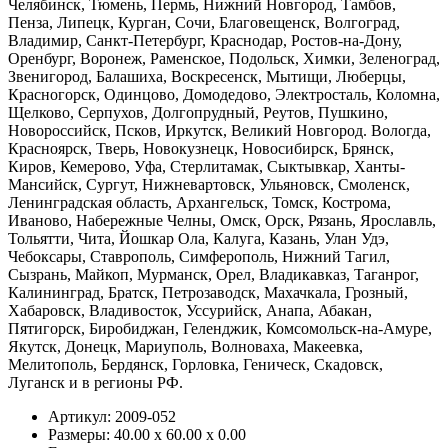
Челябинск, Тюмень, Пермь, Нижний Новгород, Тамбов,
Пенза, Липецк, Курган, Сочи, Благовещенск, Волгоград,
Владимир, Санкт-Петербург, Краснодар, Ростов-на-Дону,
Оренбург, Воронеж, Раменское, Подольск, Химки, Зеленоград,
Звенигород, Балашиха, Воскресенск, Мытищи, Люберцы,
Красногорск, Одинцово, Домодедово, Электросталь, Коломна,
Щелково, Серпухов, Долгопрудный, Реутов, Пушкино,
Новороссийск, Псков, Иркутск, Великий Новгород. Вологда,
Красноярск, Тверь, Новокузнецк, Новосибирск, Брянск,
Киров, Кемерово, Уфа, Стерлитамак, Сыктывкар, Ханты-
Мансийск, Сургут, Нижневартовск, Ульяновск, Смоленск,
Ленинградская область, Архангельск, Томск, Кострома,
Иваново, Набережные Челны, Омск, Орск, Рязань, Ярославль,
Тольятти, Чита, Йошкар Ола, Калуга, Казань, Улан Удэ,
Чебоксары, Ставрополь, Симферополь, Нижний Тагил,
Сызрань, Майкоп, Мурманск, Орел, Владикавказ, Таганрог,
Калининград, Братск, Петрозаводск, Махачкала, Грозный,
Хабаровск, Владивосток, Уссурийск, Анапа, Абакан,
Пятигорск, Биробиджан, Геленджик, Комсомольск-на-Амуре,
Якутск, Донецк, Мариуполь, Волноваха, Макеевка,
Мелитополь, Бердянск, Горловка, Геническ, Скадовск,
Луганск и в регионы РФ.
Артикул: 2009-052
Размеры: 40.00 х 60.00 х 0.00