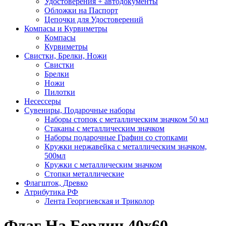
Удостоверения + автодокументы
Обложки на Паспорт
Цепочки для Удостоверений
Компасы и Курвиметры
Компасы
Курвиметры
Свистки, Брелки, Ножи
Свистки
Брелки
Ножи
Пилотки
Несессеры
Сувениры, Подарочные наборы
Наборы стопок с металлическим значком 50 мл
Стаканы с металлическим значком
Наборы подарочные Графин со стопками
Кружки нержавейка с металлическим значком,
500мл
Кружки с металлическим значком
Стопки металлические
Флагшток, Древко
Атрибутика РФ
Лента Георгиевская и Триколор
Флаг На Берлин 40х60