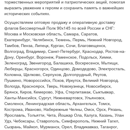
торжественных мероприятий и патриотических акций, помогая
выразить уважение к героям и сохранить память о важнейших
исторических событиях.
Осуществляем оптовую продажу и оперативную доставку
флагов Бессмертный Полк 90х145 по всей России и СНГ:
Москва и Московская область, Самара, Саратов,
Екатеринбург, Челябинск, Тюмень, Пермь, Нижний Новгород,
Тамбов, Пенза, Липецк, Курган, Сочи, Благовещенск,
Волгоград, Владимир, Санкт-Петербург, Краснодар, Ростов-на-
Дону, Оренбург, Воронеж, Раменское, Подольск, Химки,
Зеленоград, Звенигород, Балашиха, Воскресенск, Мытищи,
Люберцы, Красногорск, Одинцово, Домодедово, Электросталь,
Коломна, Щелково, Серпухов, Долгопрудный, Реутов,
Пушкино, Новороссийск, Псков, Иркутск, Великий Новгород.
Вологда, Красноярск, Тверь, Новокузнецк, Новосибирск,
Брянск, Киров, Кемерово, Уфа, Стерлитамак, Сыктывкар,
Ханты-Мансийск, Сургут, Нижневартовск, Ульяновск,
Смоленск, Ленинградская область, Архангельск, Томск,
Кострома, Иваново, Набережные Челны, Омск, Орск, Рязань,
Ярославль, Тольятти, Чита, Йошкар Ола, Калуга, Казань, Улан
Удэ, Чебоксары, Ставрополь, Симферополь, Нижний Тагил,
Сызрань, Майкоп, Мурманск, Орел, Владикавказ, Таганрог,